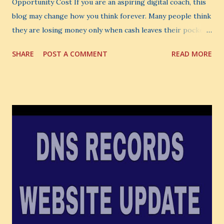
Opportunity Cost If you are an aspiring digital coach, this
blog may change how you think forever. Many people think
they are losing money only when cash leaves their pocket.
But that is not the biggest loss. The biggest loss is often
SHARE
POST A COMMENT
READ MORE
the one you never notice. It is the money you could have
made. It is the skill you could have learned. It is the
audience you could have built. It is the confidence you could
have developed. That invisible loss is called Opportunity
Cost . What Is Opportunity Cost? The Simple Meaning
Opportunity cost means: When you choose one thing, you
also lose the chance to choose something better. This is a
very powerful idea. As a digital coach, every day you are
making choices. You choose how to spend your time. You
choose where to spend your money. You choose what to
learn. You choose what to avoid. And even when you do
not...