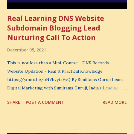
Real Learning DNS Website
Subdomain Blogging Lead
Nurturing Call To Action
December 05, 2021
This is not less than a Mini-Course - DNS Records -
Website Updation - Real & Practical Knowledge
https://youtu.be/oNVbvytxVxQ By Suniltams Guruji Learn
Digital Marketing with Suniltams Guruji, India's Leading
Digital Coach Enroll Now in the Best Digital Marketing
SHARE
POST A COMMENT
READ MORE
Courses: https://store.suniltams.com/ There are 20
Sections in this video - A Lot of Learning - use your
common sense and utilize this most important video to
enhance your Digital Marketing and Website Skills