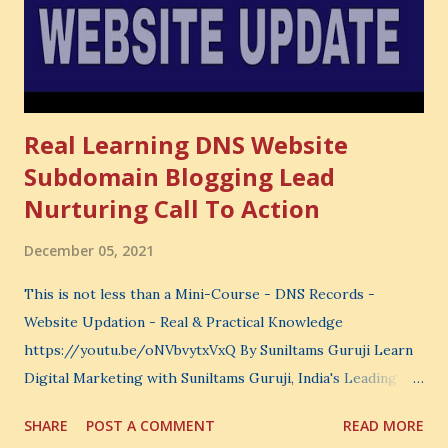
choose where to spend your money. You choose what to
learn. You choose what to avoid. And even when you do
not...
Real Learning DNS Website
Subdomain Blogging Lead
Nurturing Call To Action
December 05, 2021
This is not less than a Mini-Course - DNS Records -
Website Updation - Real & Practical Knowledge
https://youtu.be/oNVbvytxVxQ By Suniltams Guruji Learn
Digital Marketing with Suniltams Guruji, India's Leading
Digital Coach Enroll Now in the Best Digital Marketing
SHARE
POST A COMMENT
READ MORE
Courses: https://store.suniltams.com/ There are 20