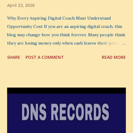
April 23, 2026
Why Every Aspiring Digital Coach Must Understand
Opportunity Cost If you are an aspiring digital coach, this
blog may change how you think forever. Many people think
they are losing money only when cash leaves their pocket.
But that is not the biggest loss. The biggest loss is often
SHARE
POST A COMMENT
READ MORE
the one you never notice. It is the money you could have
made. It is the skill you could have learned. It is the
audience you could have built. It is the confidence you could
have developed. That invisible loss is called Opportunity
Cost . What Is Opportunity Cost? The Simple Meaning
Opportunity cost means: When you choose one thing, you
also lose the chance to choose something better. This is a
very powerful idea. As a digital coach, every day you are
making choices. You choose how to spend your time. You