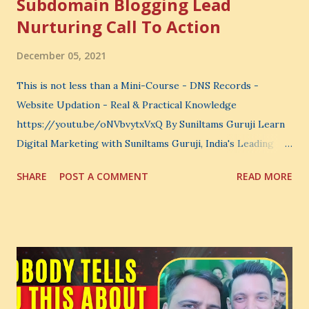
Subdomain Blogging Lead
Nurturing Call To Action
December 05, 2021
This is not less than a Mini-Course - DNS Records -
Website Updation - Real & Practical Knowledge
https://youtu.be/oNVbvytxVxQ By Suniltams Guruji Learn
Digital Marketing with Suniltams Guruji, India's Leading
Digital Coach Enroll Now in the Best Digital Marketing
SHARE
POST A COMMENT
READ MORE
Courses: https://store.suniltams.com/ There are 20
Sections in this video - A Lot of Learning - use your
common sense and utilize this most important video to
enhance your Digital Marketing and Website Skills