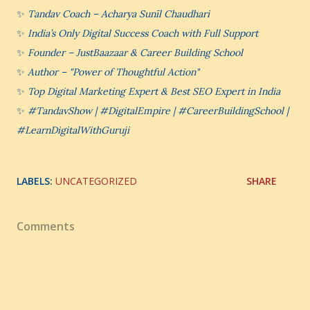
✨
Tandav Coach – Acharya Sunīl Chaudhari
✨
India’s Only Digital Success Coach with Full Support
✨
Founder – JustBaazaar & Career Building School
✨
Author – "Power of Thoughtful Action"
✨
Top Digital Marketing Expert & Best SEO Expert in India
✨
#TandavShow | #DigitalEmpire | #CareerBuildingSchool |
#LearnDigitalWithGuruji
LABELS:
UNCATEGORIZED
SHARE
Comments