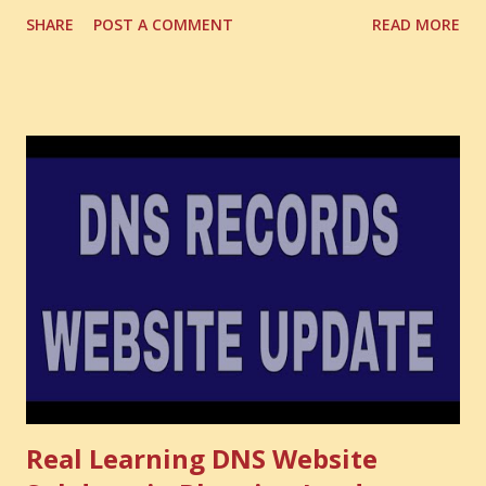
But that is not the biggest loss. The biggest loss is often
SHARE
POST A COMMENT
READ MORE
the one you never notice. It is the money you could have
made. It is the skill you could have learned. It is the
audience you could have built. It is the confidence you could
have developed. That invisible loss is called Opportunity
Cost . What Is Opportunity Cost? The Simple Meaning
Opportunity cost means: When you choose one thing, you
also lose the chance to choose something better. This is a
very powerful idea. As a digital coach, every day you are
making choices. You choose how to spend your time. You
choose where to spend your money. You choose what to
learn. You choose what to avoid. And even when you do
not...
Real Learning DNS Website