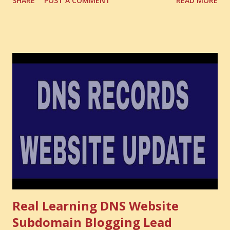
SHARE
POST A COMMENT
READ MORE
the one you never notice. It is the money you could have
made. It is the skill you could have learned. It is the
audience you could have built. It is the confidence you could
have developed. That invisible loss is called Opportunity
Cost . What Is Opportunity Cost? The Simple Meaning
Opportunity cost means: When you choose one thing, you
also lose the chance to choose something better. This is a
very powerful idea. As a digital coach, every day you are
making choices. You choose how to spend your time. You
choose where to spend your money. You choose what to
learn. You choose what to avoid. And even when you do
not...
Real Learning DNS Website
Subdomain Blogging Lead