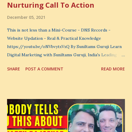
Nurturing Call To Action
December 05, 2021
This is not less than a Mini-Course - DNS Records -
Website Updation - Real & Practical Knowledge
https://youtu.be/oNVbvytxVxQ By Suniltams Guruji Learn
Digital Marketing with Suniltams Guruji, India's Leading
Digital Coach Enroll Now in the Best Digital Marketing
SHARE
POST A COMMENT
READ MORE
Courses: https://store.suniltams.com/ There are 20
Sections in this video - A Lot of Learning - use your
common sense and utilize this most important video to
enhance your Digital Marketing and Website Skills