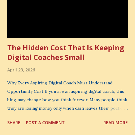
The Hidden Cost That Is Keeping
Digital Coaches Small
April 23, 2026
Why Every Aspiring Digital Coach Must Understand
Opportunity Cost If you are an aspiring digital coach, this
blog may change how you think forever. Many people think
they are losing money only when cash leaves their pocket.
But that is not the biggest loss. The biggest loss is often
SHARE
POST A COMMENT
READ MORE
the one you never notice. It is the money you could have
made. It is the skill you could have learned. It is the