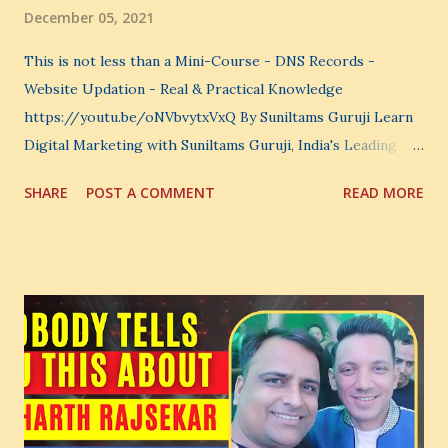
December 05, 2021
This is not less than a Mini-Course - DNS Records -
Website Updation - Real & Practical Knowledge
https://youtu.be/oNVbvytxVxQ By Suniltams Guruji Learn
Digital Marketing with Suniltams Guruji, India's Leading
Digital Coach Enroll Now in the Best Digital Marketing
SHARE
POST A COMMENT
READ MORE
Courses: https://store.suniltams.com/ There are 20
Sections in this video - A Lot of Learning - use your
common sense and utilize this most important video to
enhance your Digital Marketing and Website Skills