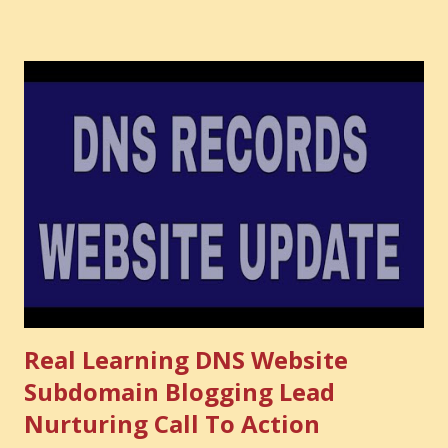
audience you could have built. It is the confidence you could
have developed. That invisible loss is called Opportunity
Cost . What Is Opportunity Cost? The Simple Meaning
Opportunity cost means: When you choose one thing, you
also lose the chance to choose something better. This is a
very powerful idea. As a digital coach, every day you are
making choices. You choose how to spend your time. You
choose where to spend your money. You choose what to
learn. You choose what to avoid. And even when you do
not...
Real Learning DNS Website
Subdomain Blogging Lead
Nurturing Call To Action